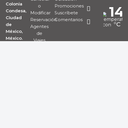
Colonia
México
o
Promociones
14
Condesa,
Modificar
Suscríbete
Ciudad
Reservación
Comentarios
°C
de
Agentes
México,
de
México.
Viajes
Cielo
C.P.
Políticas
Claro
06140
del
Hotel
Weather
from
Seguridad
OpenWeathe
del Sitio
Mapa
del Sitio
© 2024
Desarrollado por Oye NTP