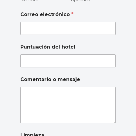
h
Correo electrónico
*
o
t
e
l
U
b
Puntuación del hotel
i
c
a
c
i
ó
Comentario o mensaje
n
C
o
r
r
e
o
Limpieza